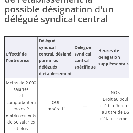
possible désignation d'un
délégué syndical central
Délégué
syndical
Délégué
Heures de
Effectif de
central, désigné
syndical
délégation
l'entreprise
parmi les
central
supplémentaires
délégués
spécifique
d'établissement
Moins de 2 000
salariés
NON
et
Droit au seul
comportant au
OUI
—
crédit d'heures
moins 2
Impératif
au titre de DS
établissements
d'établissement
de 50 salariés
et plus