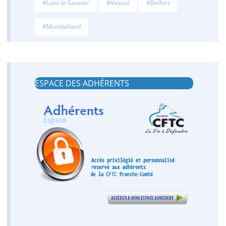
#Lons le Saunier
#Vesoul
#Belfort
#Montbéliard
ESPACE DES ADHÉRENTS