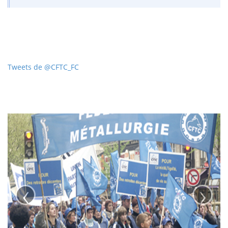
Tweets de @CFTC_FC
‹
›