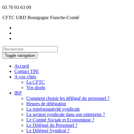
03 70 93 63 09
CFTC URD Bourgogne Franche-Comté
Toggle navigation
Accueil
Contact TPE
A vos côtés
La CFTC
Vos droits
IRP
Comment choisir les délégué du personnel ?
Heures de délégation
La représentativité syndicale
La section syndicale dans son entreprise ?
Le Comité Sociale et Economique ?
Le Délégué du Personnel ?
Le Délégué Syndical ?