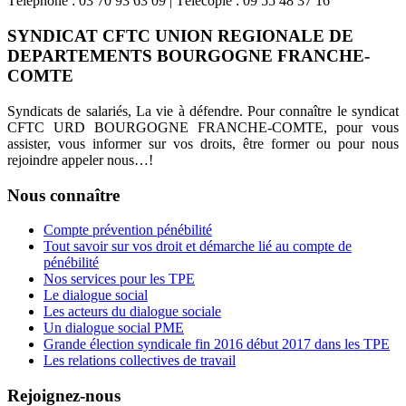
Téléphone : 03 70 93 63 09 | Télécopie : 09 55 48 37 16
SYNDICAT CFTC UNION REGIONALE DE
DEPARTEMENTS BOURGOGNE FRANCHE-
COMTE
Syndicats de salariés, La vie à défendre. Pour connaître le syndicat
CFTC URD BOURGOGNE FRANCHE-COMTE, pour vous
assister, vous informer sur vos droits, être former ou pour nous
rejoindre appeler nous…!
Nous connaître
Compte prévention pénébilité
Tout savoir sur vos droit et démarche lié au compte de
pénébilité
Nos services pour les TPE
Le dialogue social
Les acteurs du dialogue sociale
Un dialogue social PME
Grande élection syndicale fin 2016 début 2017 dans les TPE
Les relations collectives de travail
Rejoignez-nous