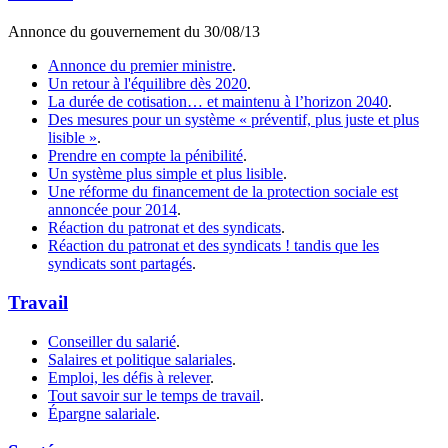
Annonce du gouvernement du 30/08/13
Annonce du premier ministre
.
Un retour à l'équilibre dès 2020
.
La durée de cotisation… et maintenu à l’horizon 2040
.
Des mesures pour un système « préventif, plus juste et plus
lisible »
.
Prendre en compte la pénibilité
.
Un système plus simple et plus lisible
.
Une réforme du financement de la protection sociale est
annoncée pour 2014
.
Réaction du patronat et des syndicats
.
Réaction du patronat et des syndicats ! tandis que les
syndicats sont partagés
.
Travail
Conseiller du salarié
.
Salaires et politique salariales
.
Emploi, les défis à relever
.
Tout savoir sur le temps de travail
.
Épargne salariale
.