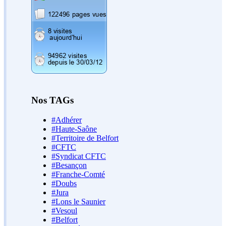
Nos TAGs
#Adhérer
#Haute-Saône
#Territoire de Belfort
#CFTC
#Syndicat CFTC
#Besançon
#Franche-Comté
#Doubs
#Jura
#Lons le Saunier
#Vesoul
#Belfort